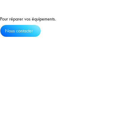
Pièces détachées
Skip
to
content
Pour réparer vos équipements.
Nous contacter