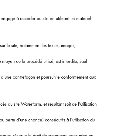
 s’engage à accéder au site en utilisant un matériel
 sur le site, notamment les textes, images,
 moyen ou le procédé utilisé, est interdite, sauf
ve d’une contrefaçon et poursuivie conformément aux
 au site Waterform, et résultant soit de l’utilisation
perte d’une chance) consécutifs à l’utilisation du
rform se réserve le droit de supprimer, sans mise en