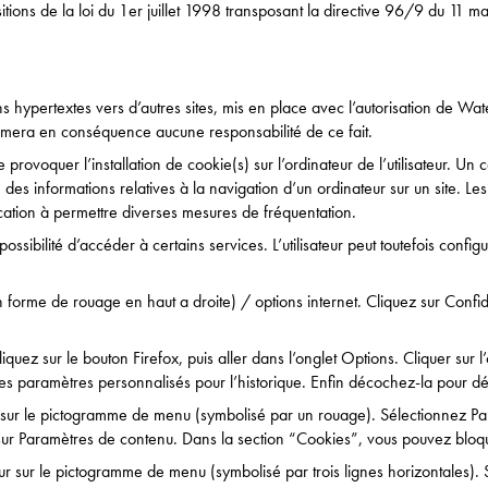
ions de la loi du 1er juillet 1998 transposant la directive 96/9 du 11 ma
s hypertextes vers d’autres sites, mis en place avec l’autorisation de Wa
assumera en conséquence aucune responsabilité de ce fait.
provoquer l’installation de cookie(s) sur l’ordinateur de l’utilisateur. Un c
tre des informations relatives à la navigation d’un ordinateur sur un site. Le
vocation à permettre diverses mesures de fréquentation.
mpossibilité d’accéder à certains services. L’utilisateur peut toutefois conf
 forme de rouage en haut a droite) / options internet. Cliquez sur Confide
iquez sur le bouton Firefox, puis aller dans l’onglet Options. Cliquer sur l
 les paramètres personnalisés pour l’historique. Enfin décochez-la pour dé
r sur le pictogramme de menu (symbolisé par un rouage). Sélectionnez Pa
 sur Paramètres de contenu. Dans la section “Cookies”, vous pouvez bloqu
r sur le pictogramme de menu (symbolisé par trois lignes horizontales). 