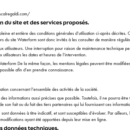
scalregaldi.com/
n du site et des services proposés.
pleine et entière des conditions générales d’utilisation ci-après décrites. C
urs du site Waterform sont donc invités à les consulter de manière réguliè
x utilisateurs. Une interruption pour raison de maintenance technique peu
tilisateurs les dates et heures de l’intervention.
 Waterform De la même façon, les mentions légales peuvent être modifiée
ent possible afin d’en prendre connaissance.
ation concernant l’ensemble des activités de la société.
 des informations aussi précises que possible. Toutefois, il ne pourra êtr
e son fait ou du fait des tiers partenaires qui lui fournissent ces informati
sont données à titre indicatif, et sont susceptibles d’évoluer. Par ailleurs
 modifications ayant été apportées depuis leur mise en ligne.
les données techniques.