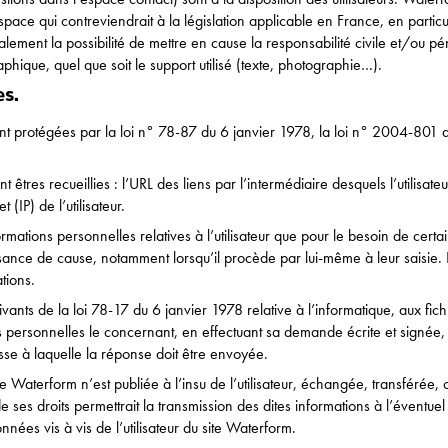
ce qui contreviendrait à la législation applicable en France, en particuli
ment la possibilité de mettre en cause la responsabilité civile et/ou pé
aphique, quel que soit le support utilisé (texte, photographie…).
es.
 protégées par la loi n° 78-87 du 6 janvier 1978, la loi n° 2004-801 d
ques
nt êtres recueillies : l’URL des liens par l’intermédiaire desquels l’utilisa
 (IP) de l’utilisateur.
rmations personnelles relatives à l’utilisateur que pour le besoin de certa
ssance de cause, notamment lorsqu’il procède par lui-même à leur saisie. Il e
tions.
nts de la loi 78-17 du 6 janvier 1978 relative à l’informatique, aux fichier
es personnelles le concernant, en effectuant sa demande écrite et signée
resse à laquelle la réponse doit être envoyée.
ite Waterform n’est publiée à l’insu de l’utilisateur, échangée, transfér
e ses droits permettrait la transmission des dites informations à l’éventue
nées vis à vis de l’utilisateur du site Waterform.