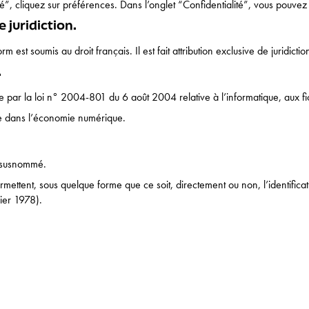
”, cliquez sur préférences. Dans l’onglet “Confidentialité”, vous pouvez
 juridiction.
form est soumis au droit français. Il est fait attribution exclusive de juridic
.
par la loi n° 2004-801 du 6 août 2004 relative à l’informatique, aux fich
e dans l’économie numérique.
te susnommé.
ermettent, sous quelque forme que ce soit, directement ou non, l’identific
vier 1978).