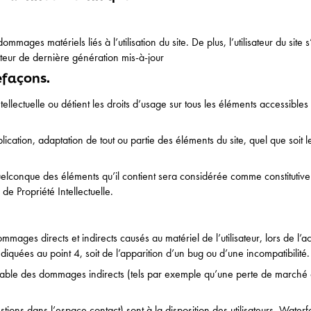
mmages matériels liés à l’utilisation du site. De plus, l’utilisateur du site
teur de dernière génération mis-à-jour
refaçons.
ellectuelle ou détient les droits d’usage sur tous les éléments accessibles
ication, adaptation de tout ou partie des éléments du site, quel que soit le
 quelconque des éléments qu’il contient sera considérée comme constituti
de Propriété Intellectuelle.
es directs et indirects causés au matériel de l’utilisateur, lors de l’accès
iquées au point 4, soit de l’apparition d’un bug ou d’une incompatibilité.
le des dommages indirects (tels par exemple qu’une perte de marché ou 
stions dans l’espace contact) sont à la disposition des utilisateurs. Wate