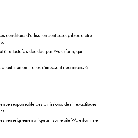
es conditions d’utilisation sont susceptibles d’être
re.
t être toutefois décidée par Waterform, qui
s à tout moment : elles s’imposent néanmoins à
e tenue responsable des omissions, des inexactitudes
ons.
, les renseignements figurant sur le site Waterform ne