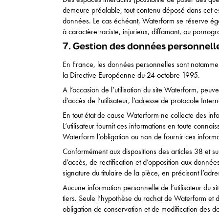
demeure préalable, tout contenu déposé dans cet espa
données. Le cas échéant, Waterform se réserve égale
à caractère raciste, injurieux, diffamant, ou pornogr
Centre de Formation
7. Gestion des données personnell
En France, les données personnelles sont notamment
Ventes d’équipements aquati
la Directive Européenne du 24 octobre 1995.
A l’occasion de l’utilisation du site Waterform, peuve
Complexe aquatique et fitness
d’accès de l’utilisateur, l’adresse de protocole Internet
En tout état de cause Waterform ne collecte des info
L’utilisateur fournit ces informations en toute connai
Waterform l’obligation ou non de fournir ces informa
Conformément aux dispositions des articles 38 et suiva
d’accès, de rectification et d’opposition aux donné
signature du titulaire de la pièce, en précisant l’ad
Aucune information personnelle de l’utilisateur du s
tiers. Seule l’hypothèse du rachat de Waterform et d
obligation de conservation et de modification des don